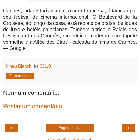
Cannes, cidade turística na Riviera Francesa, é famosa por
seu festival de cinema internacional. O Boulevard de la
Croisette, ao longo da costa, está repleto de praias, butiques
de luxo e hotéis palacianos. Também abriga o Palais des
Festivals et des Congrès, um edifício moderno, com tapete
vermelho e a Allée des Stars - calçada da fama de Cannes.
― Google
Irineu Bianchi
às
03:10
Compartilhar
Nenhum comentário:
Postar um comentário
‹
›
Página inicial
Ver versão para a web