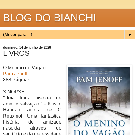
BLOG DO BIANCHI
▼
domingo, 14 de junho de 2026
LIVROS
O Menino do Vagão
Pam Jenoff
388 Páginas
SINOPSE
“Uma linda história de
amor e salvação.” – Kristin
Hannah, autora de O
Rouxinol. Uma fantástica
história de amizade
nascida através do
sacrifício e da necessidade