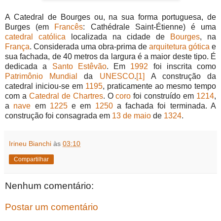
A Catedral de Bourges ou, na sua forma portuguesa, de
Burges (em
Francês
: Cathédrale Saint-Étienne) é uma
catedral
católica
localizada na cidade de
Bourges
, na
França
. Considerada uma obra-prima de
arquitetura gótica
e
sua fachada, de 40 metros da largura é a maior deste tipo. É
dedicada a
Santo Estêvão
. Em
1992
foi inscrita como
Patrimônio Mundial
da
UNESCO
.
[1]
A construção da
catedral iniciou-se em
1195
, praticamente ao mesmo tempo
com a
Catedral de Chartres
. O
coro
foi construído em
1214
,
a
nave
em
1225
e em
1250
a fachada foi terminada. A
construção foi consagrada em
13 de maio
de
1324
.
Irineu Bianchi
às
03:10
Compartilhar
Nenhum comentário:
Postar um comentário